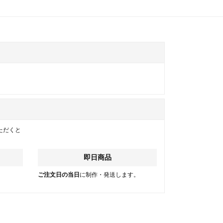
ただくと
即日商品
。
ご注文日の当日
に制作・発送します。