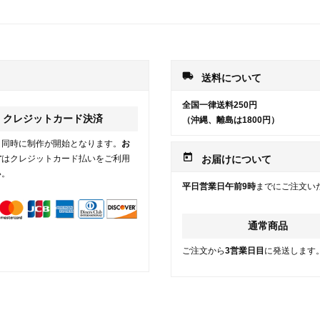
local_shipping
送料について
全国一律送料250円
クレジットカード決済
（沖縄、離島は1800円）
と同時に制作が開始となります。
お
today
方
はクレジットカード払いをご利用
お届けについて
い。
平日営業日午前9時
までにご注文い
通常商品
ご注文から
3営業日目
に発送します