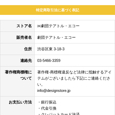
特定商取引法に基づく表記
ストア名
㈱劇団テアトル・エコー
販売者名
劇団テアトル・エコー
住所
渋谷区東 3-18-3
連絡先
03-5466-3359
著作権商標権に
著作権-商標権違反など法律に抵触するアイ
ついて
テムがございましたら下記にご連絡くださ
い。
info@designstore.jp
お支払い方法
・銀行振込
・代金引換
・クレジットカード決済